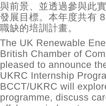
與前景、並透過參與此
發展目標。本年度共有 
職缺的培訓計畫。
The UK Renewable Ener
British Chamber of Com
pleased to announce th
UKRC Internship Progra
BCCT/UKRC will explore 
programme, discuss care