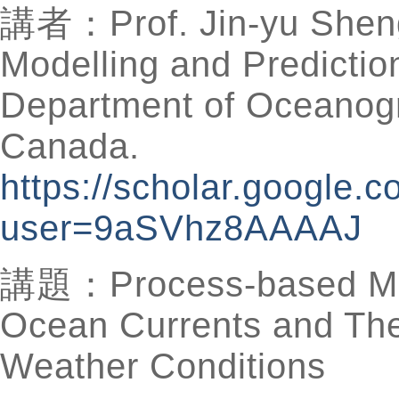
講者：Prof. Jin-yu Sheng,
Modelling and Predictio
Department of Oceanogr
Canada.
https://scholar.google.c
user=9aSVhz8AAAAJ
講題：Process-based Mod
Ocean Currents and Thei
Weather Conditions