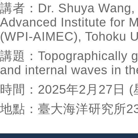
講者：Dr. Shuya Wang, As
Advanced Institute for
(WPI-AIMEC), Tohoku Un
講題：Topographically ge
and internal waves in th
時間：2025年2月27日 (
地點：臺大海洋研究所2